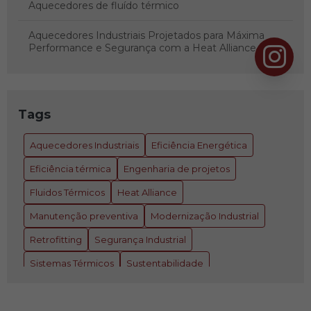
Aquecedores de fluído térmico
Aquecedores Industriais Projetados para Máxima
Performance e Segurança com a Heat Alliance
Aquecedores Térmicos: Heat Alliance - Referência em
Engenharia de Montagens Industriais e Sistemas
Térmicos
Tags
As vantagens de um fluído térmico de qualidade
Aquecedores Industriais
Eficiência Energética
Assessoria e análise de óleos térmicos
Eficiência térmica
Engenharia de projetos
Atendemos em toda américa latina
Fluidos Térmicos
Heat Alliance
Manutenção preventiva
Modernização Industrial
Atendimento completo para sistemas de fluídos
térmicos
Retrofitting
Segurança Industrial
Sistemas Térmicos
Sustentabilidade
Como a engenharia de projetos personalizados reduz
custos na indústria
as built industrial.
engenharia industrial
Como é feito o teste de ponto de fulgor,
escaneamento 3D
escaneamento 3D industrial