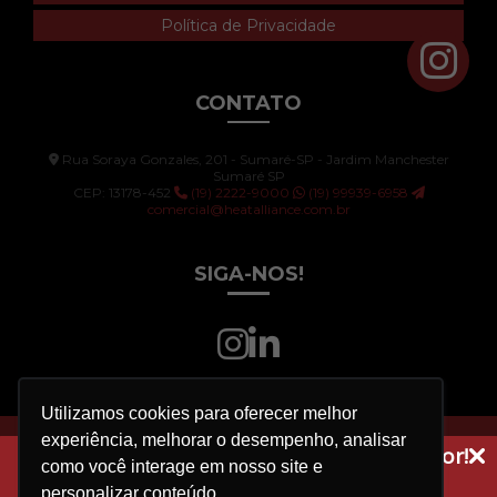
Política de Privacidade
CONTATO
Rua Soraya Gonzales, 201 - Sumaré-SP - Jardim Manchester
Sumaré SP
CEP: 13178-452
(19) 2222-9000
(19) 99939-6958
comercial@heatalliance.com.br
SIGA-NOS!
Utilizamos cookies para oferecer melhor
experiência, melhorar o desempenho, analisar
Copyright © HEAT ALLIANCE. (Lei 9610 de 19/02/1998)
Receba dicas técnicas e novidades do setor!
como você interage em nosso site e
W3C
W3C
Assine a nossa newsletter
personalizar conteúdo.