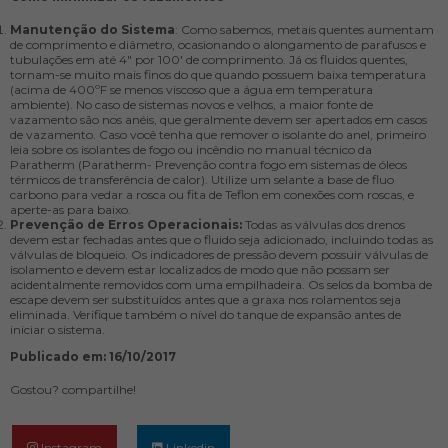
Manutenção do Sistema
: Como sabemos, metais quentes aumentam
de comprimento e diâmetro, ocasionando o alongamento de parafusos e
tubulações em até 4″ por 100′ de comprimento. Já os fluidos quentes,
tornam-se muito mais finos do que quando possuem baixa temperatura
(acima de 400ºF se menos viscoso que a água em temperatura
ambiente). No caso de sistemas novos e velhos, a maior fonte de
vazamento são nos anéis, que geralmente devem ser apertados em casos
de vazamento. Caso você tenha que remover o isolante do anel, primeiro
leia sobre os isolantes de fogo ou incêndio no manual técnico da
Paratherm (Paratherm- Prevenção contra fogo em sistemas de óleos
térmicos de transferência de calor). Utilize um selante a base de fluo
carbono para vedar a rosca ou fita de Teflon em conexões com roscas, e
aperte-as para baixo.
Prevenção de Erros Operacionais:
Todas as válvulas dos drenos
devem estar fechadas antes que o fluido seja adicionado, incluindo todas as
válvulas de bloqueio. Os indicadores de pressão devem possuir válvulas de
isolamento e devem estar localizados de modo que não possam ser
acidentalmente removidos com uma empilhadeira. Os selos da bomba de
escape devem ser substituídos antes que a graxa nos rolamentos seja
eliminada. Verifique também o nível do tanque de expansão antes de
iniciar o sistema.
Publicado em: 16/10/2017
Gostou? compartilhe!
Instagram
Linkedin