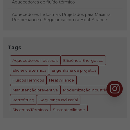
Aquecedores de fluído térmico
Aquecedores Industriais Projetados para Máxima
Performance e Segurança com a Heat Alliance
Aquecedores Térmicos: Heat Alliance - Referência em
Engenharia de Montagens Industriais e Sistemas
Térmicos
Tags
As vantagens de um fluído térmico de qualidade
Aquecedores Industriais
Eficiência Energética
Assessoria e análise de óleos térmicos
Eficiência térmica
Engenharia de projetos
Atendemos em toda américa latina
Fluidos Térmicos
Heat Alliance
Manutenção preventiva
Modernização Industrial
Atendimento completo para sistemas de fluídos
térmicos
Retrofitting
Segurança Industrial
Sistemas Térmicos
Sustentabilidade
Como a engenharia de projetos personalizados reduz
custos na indústria
as built industrial.
engenharia industrial
Como é feito o teste de ponto de fulgor,
escaneamento 3D
escaneamento 3D industrial