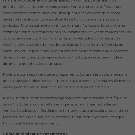
tamanho do vazamento, da temperatura do fluido, e também da
quantidade de ar presente onde o vazamento se encontra. Pequenos
escorrimentos podem produzir uma quantidade enorme de fumaça
devido a falta de quantidade suficiente de fluido para a formação de
gotículas. Este escoamento contínuo formará fumaça e de certa forma
cozinhará sobre o metal próximo ao vazamento, deixando marcas escuras
ou crostas de carbono. Como a fumaça na verdade é uma reação da
volatilidade dos pontos baixos de ebulição do fluido de transferência de
calor (moléculas pequenas) que entram em contato com o ar, o processo
de resfriamento reduz a vaporização do fluido, que neste caso ajuda a
diminuir a quantidade de fumaça.
Porém, é bom ressaltar que se o vazamento for grande o suficiente para
que a oxidação utilize todo o ar puro ou que a ventilação seja insuficiente, o
vapor pode ser acumulado e causar sérios perigos inflamáveis.
Para que este tipo de problema seja seguramente resolvido, certifique-se
que o fluido térmico não esteja em operação em áreas fechadas sem
ventilação adequada. Certifique-se também que o ar esteja circulando em
todos os locais (válvulas, anéis, bombas, tanques de expansão, etc.) que
haja possibilidade de vazamento.
Como minimizar os vazamentos