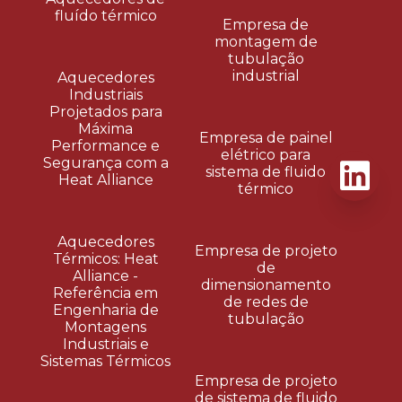
fluído térmico
Empresa de
montagem de
tubulação
industrial
Aquecedores
Industriais
Projetados para
Máxima
Empresa de painel
Performance e
elétrico para
Segurança com a
sistema de fluido
Heat Alliance
térmico
Aquecedores
Empresa de projeto
Térmicos: Heat
de
Alliance -
dimensionamento
Referência em
de redes de
Engenharia de
tubulação
Montagens
Industriais e
Sistemas Térmicos
Empresa de projeto
de sistema de fluido