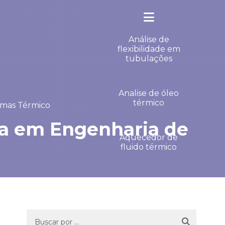
Análise de
flexibilidade em
tubulações
Analise de óleo
térmico
temas Térmico
cia em Engenharia de
Aquecedor de
fluido térmico
Aquecedor de
fluido térmico
konus