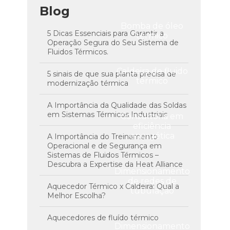
Blog
Bomba de óleo
5 Dicas Essenciais para Garantir a
térmico
Operação Segura do Seu Sistema de
Fluidos Térmicos.
Caldeira de fluido
5 sinais de que sua planta precisa de
térmico
modernização térmica
A Importância da Qualidade das Soldas
em Sistemas Térmicos Industriais
Consultoria em
eficiência
energética
A Importância do Treinamento
Operacional e de Segurança em
Sistemas de Fluidos Térmicos –
Descubra a Expertise da Heat Alliance
Dimensionamento
de redes de
Aquecedor Térmico x Caldeira: Qual a
tubulação
Melhor Escolha?
Aquecedores de fluído térmico
Dimensionamento