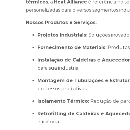
térmicos
, a
Heat Alliance
é referência no s
personalizadas para diversos segmentos indust
Nossos Produtos e Serviços:
Projetos Industriais:
Soluções inovador
Fornecimento de Materiais:
Produtos 
Instalação de Caldeiras e Aquecedo
para sua indústria.
Montagem de Tubulações e Estrutur
processos produtivos.
Isolamento Térmico:
Redução de perda
Retrofitting de Caldeiras e Aqueced
eficiência.