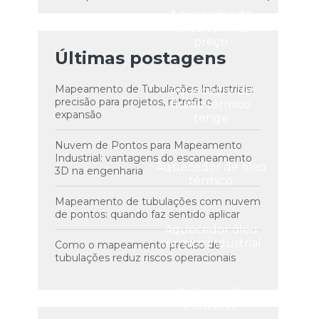
Aquecedor de
fluido térmico
preço
Últimas postagens
Mapeamento de Tubulações Industriais:
Aquecedor de
precisão para projetos, retrofit e
fluido térmico
expansão
tenge
Nuvem de Pontos para Mapeamento
Industrial: vantagens do escaneamento
Aquecedor de óleo
3D na engenharia
térmico
Mapeamento de tubulações com nuvem
de pontos: quando faz sentido aplicar
Aquecedor óleo
térmico industrial
Como o mapeamento preciso de
tubulações reduz riscos operacionais
Automação
industrial