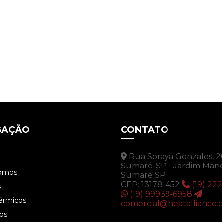
GAÇÃO
CONTATO
Rua Soraya Gonzales, 20
Sumaré-SP - Jardim Man
omos
Sumaré SP
CEP: 13178-452
(19) 22
s
(19) 99939-6958
Térmicos
comercial@heatalliance.
ps