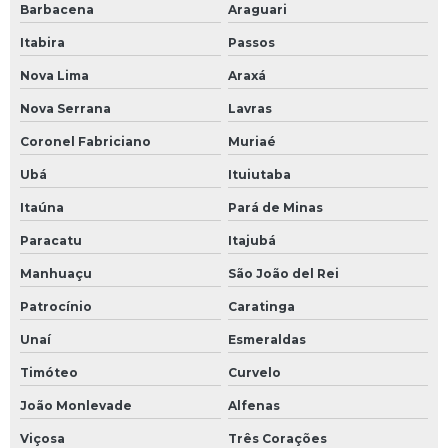
Barbacena
Araguari
Modernização de equipamentos industriais
Itabira
Passos
Montagem de tubulação industrial
Nova Lima
Araxá
Nova Serrana
Lavras
Montagem de tubulação industrial em são paulo
Coronel Fabriciano
Muriaé
Montagem de tubulação de sistemas de fluidos
térmicos
Ubá
Ituiutaba
Itaúna
Pará de Minas
Nuvem de pontos para mapeamento industrial
Paracatu
Itajubá
óleo térmico para caldeira
Manhuaçu
São João del Rei
óleo térmico industrial
Patrocínio
Caratinga
óleo térmico ipiranga
Unaí
Esmeraldas
Timóteo
Curvelo
óleo térmico lubrax
João Monlevade
Alfenas
óleo térmico mobil
Viçosa
Três Corações