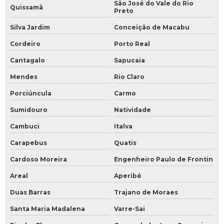
Fluido para transferência de calor
São José do Vale do Rio
Quissamã
Preto
Fluidos térmicos para caldeiras
Silva Jardim
Conceição de Macabu
Fluidos térmicos utilizados em transferência de calor
Cordeiro
Porto Real
Cantagalo
Sapucaia
Fornecimento de fluidos térmicos
Mendes
Rio Claro
Gestão de consumo energético
Porciúncula
Carmo
Inspeção de tubulação
Sumidouro
Natividade
Inspeção de tubulação industrial
Cambuci
Italva
Carapebus
Quatis
Instalação de aquecedor industrial
Cardoso Moreira
Engenheiro Paulo de Frontin
Instalação de aquecedor industrial para fluido térmico
Areal
Aperibé
Instalação de aquecedor de sistema de fluido térmico
Duas Barras
Trajano de Moraes
Santa Maria Madalena
Varre-Sai
Instalação de aquecedor de sistema térmico