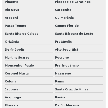
Pimenta
Piedade de Caratinga
Rio Novo
Carbonita
Araporã
Guimarânia
Passa Tempo
Campo Florido
Santa Rita de Caldas
Santa Bárbara do Leste
Orizânia
Pratápolis
Delfinópolis
Alto Jequitibá
Martins Soares
Pocrane
Monsenhor Paulo
Frei Inocêncio
Coronel Murta
Nazareno
Coluna
Pains
Japonvar
Santa Cruz de Minas
Araponga
Pavão
Florestal
Delfim Moreira