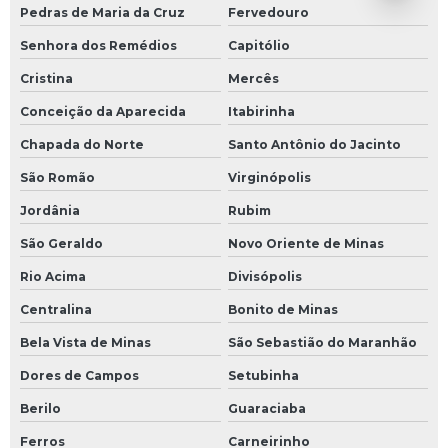
Pedras de Maria da Cruz
Fervedouro
Senhora dos Remédios
Capitólio
Cristina
Mercês
Conceição da Aparecida
Itabirinha
Chapada do Norte
Santo Antônio do Jacinto
São Romão
Virginópolis
Jordânia
Rubim
São Geraldo
Novo Oriente de Minas
Rio Acima
Divisópolis
Centralina
Bonito de Minas
Bela Vista de Minas
São Sebastião do Maranhão
Dores de Campos
Setubinha
Berilo
Guaraciaba
Ferros
Carneirinho