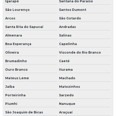
Igarapé
Santana do Paraíso
preço
São Lourenço
Santos Dumont
Projeto de instalação de caldeiras a vapor
Arcos
São Gotardo
Projeto e instalação de chiller
Santa Rita do Sapucaí
Andradas
Projeto e instalação de chillers
Almenara
Salinas
Boa Esperança
Capelinha
Projeto de sistema de fluido térmico
Oliveira
Visconde do Rio Branco
Projeto de sistema de fluido térmico valor
Brumadinho
Caeté
Projeto de tubulação industrial
Ouro Branco
Iturama
Projetos personalizados para indústrias
Mateus Leme
Machado
Jaíba
Matozinhos
Redução de custos industriais
Porteirinha
Sarzedo
Redução de custos operacionais
Piumhi
Nanuque
Serviço de comissionamento de sistema de fluido térmico
São Joaquim de Bicas
Araçuaí