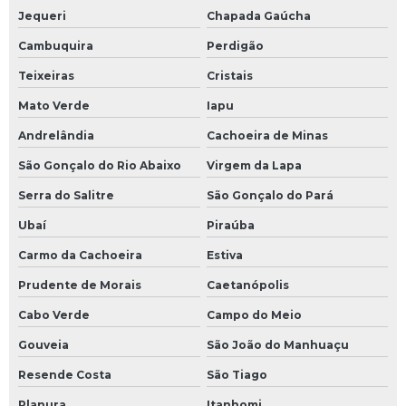
Jequeri
Chapada Gaúcha
Cambuquira
Perdigão
Teixeiras
Cristais
Mato Verde
Iapu
Andrelândia
Cachoeira de Minas
São Gonçalo do Rio Abaixo
Virgem da Lapa
Serra do Salitre
São Gonçalo do Pará
Ubaí
Piraúba
Carmo da Cachoeira
Estiva
Prudente de Morais
Caetanópolis
Cabo Verde
Campo do Meio
Gouveia
São João do Manhuaçu
Resende Costa
São Tiago
Planura
Itanhomi