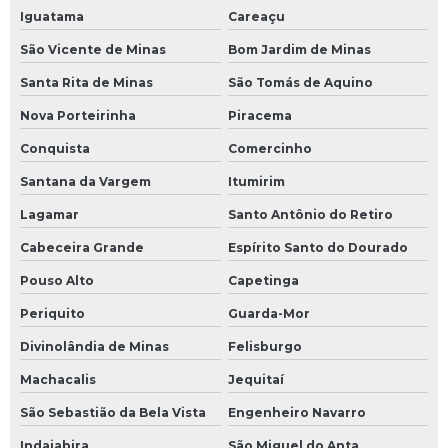
Iguatama
Careaçu
São Vicente de Minas
Bom Jardim de Minas
Santa Rita de Minas
São Tomás de Aquino
Nova Porteirinha
Piracema
Conquista
Comercinho
Santana da Vargem
Itumirim
Lagamar
Santo Antônio do Retiro
Cabeceira Grande
Espírito Santo do Dourado
Pouso Alto
Capetinga
Periquito
Guarda-Mor
Divinolândia de Minas
Felisburgo
Machacalis
Jequitaí
São Sebastião da Bela Vista
Engenheiro Navarro
Indaiabira
São Miguel do Anta