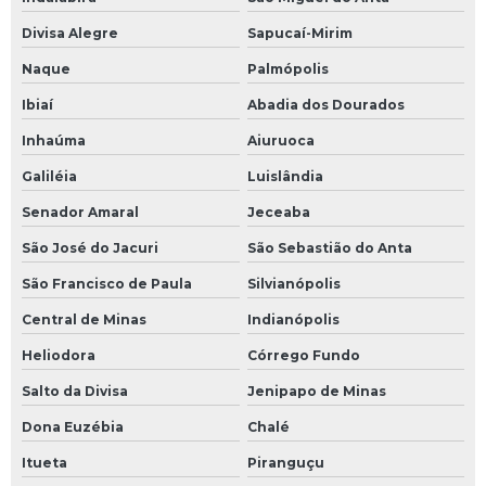
Divisa Alegre
Sapucaí-Mirim
Naque
Palmópolis
Ibiaí
Abadia dos Dourados
Inhaúma
Aiuruoca
Galiléia
Luislândia
Senador Amaral
Jeceaba
São José do Jacuri
São Sebastião do Anta
São Francisco de Paula
Silvianópolis
Central de Minas
Indianópolis
Heliodora
Córrego Fundo
Salto da Divisa
Jenipapo de Minas
Dona Euzébia
Chalé
Itueta
Piranguçu