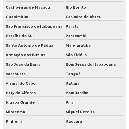
Cachoeiras de Macacu
Rio Bonito
Fabricação de skids
Guapimirim
Casimiro de Abreu
Fabricação de tanques para sistema de fluido térmico
São Francisco de Itabapoana
Paraty
Fabricante de skid
Paraíba do Sul
Paracambi
Fabricante de skid de bombas
Santo Antônio de Pádua
Mangaratiba
Armação dos Búzios
São Fidélis
Filtragem de óleo térmico
São João da Barra
Bom Jesus do Itabapoana
Fluido térmico alta temperatura
Vassouras
Tanguá
Fluido térmico industrial
Arraial do Cabo
Itatiaia
Fluido térmico onde comprar
Paty do Alferes
Bom Jardim
Iguaba Grande
Piraí
Fluido térmico preço
Miracema
Miguel Pereira
Fluido térmico sintético
Pinheiral
Itaocara