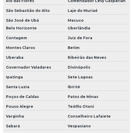
Rio das Flores
Comendador Levy Gasparian
Instrumentação de sistemas de fluidos térmicos
São Sebastião do Alto
Laje do Muriaé
Isolamento térmico para indústria
São José de Ubá
Macuco
Belo Horizonte
Uberlândia
Isolamento térmico industrial
Contagem
Juiz de Fora
Isolamento térmico para sistema de fluido térmico
Montes Claros
Betim
Manutenção de chiller
Uberaba
Ribeirão das Neves
Manutenção preventiva tubulação industrial
Governador Valadares
Divinópolis
Ipatinga
Sete Lagoas
Manutenção em sistema de fluido térmico
Santa Luzia
Ibirité
Manutenção em tubulações industriais
Poços de Caldas
Patos de Minas
Mapeamento 3d de tubulações
Pouso Alegre
Teófilo Otoni
Mapeamento de tubulações
Varginha
Conselheiro Lafaiete
Sabará
Vespasiano
Mapeamento de tubulações industriais