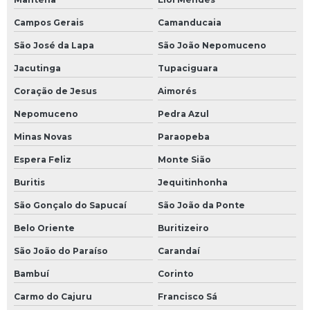
Trocador de calor de óleo
Campos Gerais
Camanducaia
Tubulação industrial
São José da Lapa
São João Nepomuceno
Tubulação para indústrias
Jacutinga
Tupaciguara
Coração de Jesus
Aimorés
Válvula para fluido térmico
Nepomuceno
Pedra Azul
Válvula globo para óleo térmico
Minas Novas
Paraopeba
Válvula para óleo térmico
Espera Feliz
Monte Sião
Buritis
Jequitinhonha
São Gonçalo do Sapucaí
São João da Ponte
Belo Oriente
Buritizeiro
São João do Paraíso
Carandaí
Bambuí
Corinto
Carmo do Cajuru
Francisco Sá