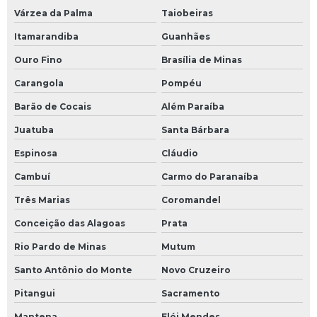
Várzea da Palma
Taiobeiras
Serviço de instalação de caldeiras
Itamarandiba
Guanhães
Serviço de montagem de tubulação de sistemas de
fluidos térmicos
Ouro Fino
Brasília de Minas
Carangola
Pompéu
Serviço de retirada de gases de rede de fluido térmico
Barão de Cocais
Além Paraíba
Sistema de aquecimento de fluido térmico
Juatuba
Santa Bárbara
Sistema de aquecimento por óleo térmico
Espinosa
Cláudio
Sistema de fluido térmico
Cambuí
Carmo do Paranaíba
Três Marias
Coromandel
Sistema de óleo térmico
Conceição das Alagoas
Prata
Soluções em eficiência energética
Rio Pardo de Minas
Mutum
Transferidor de calor óleo
Santo Antônio do Monte
Novo Cruzeiro
Pitangui
Sacramento
Treinamento operação de sistema de fluido térmico
Mantena
Elói Mendes