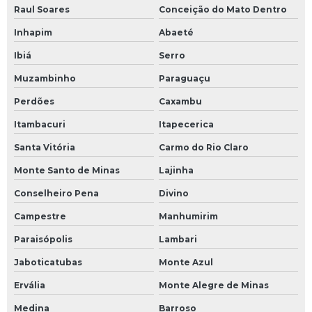
Raul Soares
Conceição do Mato Dentro
Inhapim
Abaeté
Ibiá
Serro
Muzambinho
Paraguaçu
Perdões
Caxambu
Itambacuri
Itapecerica
Santa Vitória
Carmo do Rio Claro
Monte Santo de Minas
Lajinha
Conselheiro Pena
Divino
Campestre
Manhumirim
Paraisópolis
Lambari
Jaboticatubas
Monte Azul
Ervália
Monte Alegre de Minas
Medina
Barroso