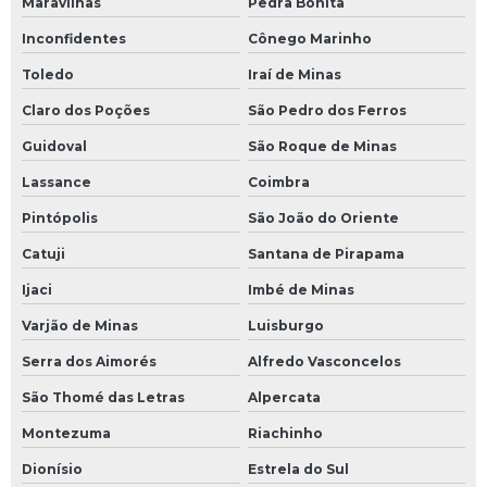
Maravilhas
Pedra Bonita
Inconfidentes
Cônego Marinho
Toledo
Iraí de Minas
Claro dos Poções
São Pedro dos Ferros
Guidoval
São Roque de Minas
Lassance
Coimbra
Pintópolis
São João do Oriente
Catuji
Santana de Pirapama
Ijaci
Imbé de Minas
Varjão de Minas
Luisburgo
Serra dos Aimorés
Alfredo Vasconcelos
São Thomé das Letras
Alpercata
Montezuma
Riachinho
Dionísio
Estrela do Sul