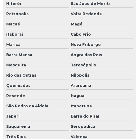
Niterói
São João de Meriti
Empresa de tanques para sistema de fluido térmico
Petrópolis
Volta Redonda
Empresa de treinamento em sistema de fluido térmico
Macaé
Magé
Empresas de transferência de calor
Itaboraí
Cabo Frio
Enchimento de sistema de fluido térmico
Maricá
Nova Friburgo
Barra Mansa
Angra dos Reis
Engenharia de montagem industrial
Mesquita
Teresópolis
Escaneamento 3d de tubulações industriais
Rio das Ostras
Nilópolis
Escaneamento nuvem de pontos
Queimados
Araruama
Estrutura metálica para sistema de fluido térmico
Resende
Itaguaí
São Pedro da Aldeia
Itaperuna
Estrutura metálica para sistema de fluido térmico preço
Japeri
Barra do Piraí
Fábrica de sistema de fluido térmico
Saquarema
Seropédica
Fábrica de tanques para sistema de fluido térmico
Três Rios
Valença