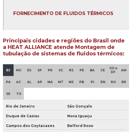
Empresa de instalação de caldeiras
FORNECIMENTO DE FLUIDOS TÉRMICOS
Empresa de instalação de caldeiras em sumaré
Empresa de isolamento térmico para sistema de fluidos
térmicos
Principais cidades e regiões do Brasil onde
Empresa de montagem de tubulação industrial
a HEAT ALLIANCE atende Montagem de
tubulação de sistemas de fluidos térmicos:
Empresa de painel elétrico para sistema de fluido térmico
Empresa de projeto de dimensionamento de redes de
GO e
RJ
MG
ES
SP
PR
SC
RS
PE
BA
CE
AM
DF
tubulação
PA
AC
AL
AP
MA
MT
MS
PB
PI
RN
RO
RR
Empresa de projeto de sistema de fluido térmico
SE
TO
Empresa que faz instalação de caldeiras
Rio de Janeiro
São Gonçalo
Empresa de retirada de gases de rede de fluido térmico
Duque de Caxias
Nova Iguaçu
Empresa de skid de bombas
Campos dos Goytacazes
Belford Roxo