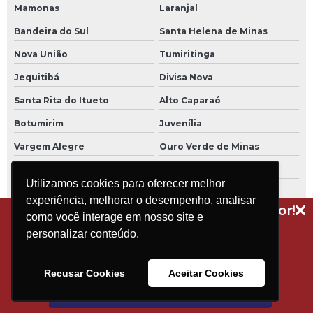
Mamonas
Laranjal
Bandeira do Sul
Santa Helena de Minas
Nova União
Tumiritinga
Jequitibá
Divisa Nova
Santa Rita do Itueto
Alto Caparaó
Botumirim
Juvenília
Vargem Alegre
Ouro Verde de Minas
São Francisco de Sales
Palma
Utilizamos cookies para oferecer melhor
Rubelita
Barra Longa
experiência, melhorar o desempenho, analisar
Receba dicas técnicas e novidades do setor!
Itaverava
Frei Gaspar
como você interage em nosso site e
Assine a nossa newsletter
personalizar conteúdo.
Bom Jesus do Amparo
São Domingos das Dores
Soledade de Minas
Mendes Pimentel
Recusar Cookies
Aceitar Cookies
Luminárias
Cipotânea
Assinar
Patrocínio do Muriaé
Rio Manso