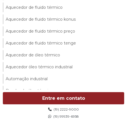
Aquecedor de fluido térmico
Aquecedor de fluido térmico konus
Aquecedor de fluido térmico preço
Aquecedor de fluido térmico tenge
Aquecedor de óleo térmico
Aquecedor óleo térmico industrial
Automação industrial
Bomba de óleo térmico
Entre em contato
Caldeira de fluido térmico
(19) 2222-9000
Consultoria em eficiência energética
(19) 99939-6958
Dimensionamento de redes de tubulação