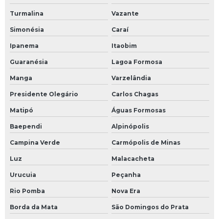
Turmalina
Vazante
Simonésia
Caraí
Ipanema
Itaobim
Guaranésia
Lagoa Formosa
Manga
Varzelândia
Presidente Olegário
Carlos Chagas
Matipó
Águas Formosas
Baependi
Alpinópolis
Campina Verde
Carmópolis de Minas
Luz
Malacacheta
Urucuia
Peçanha
Rio Pomba
Nova Era
Borda da Mata
São Domingos do Prata