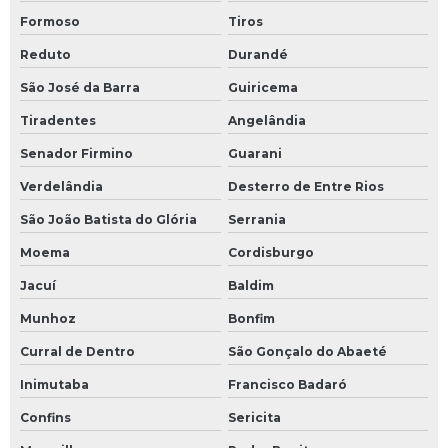
Formoso
Tiros
Reduto
Durandé
São José da Barra
Guiricema
Tiradentes
Angelândia
Senador Firmino
Guarani
Verdelândia
Desterro de Entre Rios
São João Batista do Glória
Serrania
Moema
Cordisburgo
Jacuí
Baldim
Munhoz
Bonfim
Curral de Dentro
São Gonçalo do Abaeté
Inimutaba
Francisco Badaró
Confins
Sericita