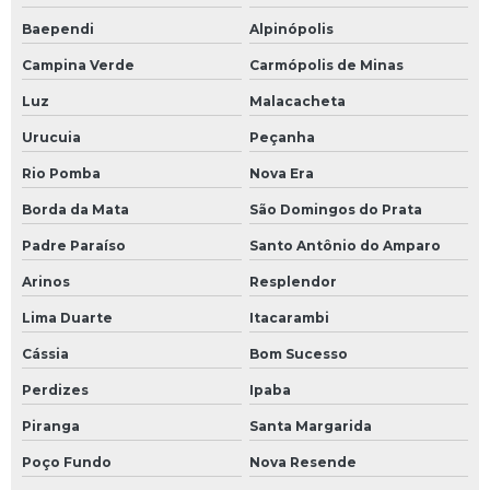
Baependi
Alpinópolis
Campina Verde
Carmópolis de Minas
Luz
Malacacheta
Urucuia
Peçanha
Rio Pomba
Nova Era
Borda da Mata
São Domingos do Prata
Padre Paraíso
Santo Antônio do Amparo
Arinos
Resplendor
Lima Duarte
Itacarambi
Cássia
Bom Sucesso
Perdizes
Ipaba
Piranga
Santa Margarida
Poço Fundo
Nova Resende