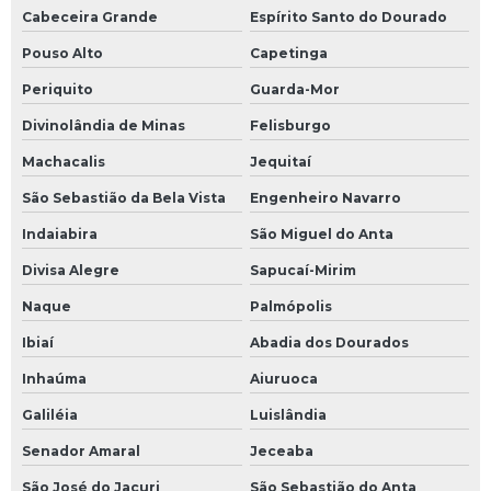
Cabeceira Grande
Espírito Santo do Dourado
Pouso Alto
Capetinga
Periquito
Guarda-Mor
Divinolândia de Minas
Felisburgo
Machacalis
Jequitaí
São Sebastião da Bela Vista
Engenheiro Navarro
Indaiabira
São Miguel do Anta
Divisa Alegre
Sapucaí-Mirim
Naque
Palmópolis
Ibiaí
Abadia dos Dourados
Inhaúma
Aiuruoca
Galiléia
Luislândia
Senador Amaral
Jeceaba
São José do Jacuri
São Sebastião do Anta