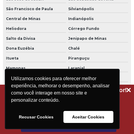
São Francisco de Paula
Silvianópolis
Central de Minas
Indianópolis
Heliodora
Córrego Fundo
Salto da Divisa
Jenipapo de Minas
Dona Euzébia
Chalé
Itueta
Piranguçu
Mamonas
Laranjal
Bandeira do Sul
Santa Helena de Minas
Utilizamos cookies para oferecer melhor
experiência, melhorar o desempenho, analisar
Nova União
Tumiritinga
Receba dicas técnicas e novidades do setor!
como você interage em nosso site e
Assine a nossa newsletter
Jequitibá
Divisa Nova
personalizar conteúdo.
Santa Rita do Itueto
Alto Caparaó
Recusar Cookies
Aceitar Cookies
Botumirim
Juvenília
Assinar
Vargem Alegre
Ouro Verde de Minas