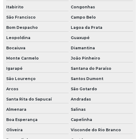
Otimização de processos industriais
Itabirito
Congonhas
Otimização de processos térmicos
São Francisco
Campo Belo
Painel elétrico para sistema de fluido térmico
Bom Despacho
Lagoa da Prata
Leopoldina
Guaxupé
Projeto de dimensionamento de redes de tubulação
Bocaiuva
Diamantina
Projeto de dimensionamento de redes de tubulação
Monte Carmelo
João Pinheiro
preço
Igarapé
Santana do Paraíso
Projeto de instalação de caldeiras a vapor
São Lourenço
Santos Dumont
Projeto e instalação de chiller
Arcos
São Gotardo
Projeto e instalação de chillers
Santa Rita do Sapucaí
Andradas
Almenara
Salinas
Projeto de sistema de fluido térmico
Boa Esperança
Capelinha
Projeto de sistema de fluido térmico valor
Oliveira
Visconde do Rio Branco
Projeto de tubulação industrial