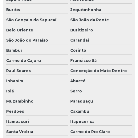
Buritis
Jequitinhonha
São Gonçalo do Sapucaí
São João da Ponte
Belo Oriente
Buritizeiro
São João do Paraíso
Carandaí
Bambuí
Corinto
Carmo do Cajuru
Francisco Sá
Raul Soares
Conceição do Mato Dentro
Inhapim
Abaeté
Ibiá
Serro
Muzambinho
Paraguaçu
Perdões
Caxambu
Itambacuri
Itapecerica
Santa Vitória
Carmo do Rio Claro