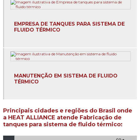
Empresa de comissionamento de sistema de fluido
térmico
EMPRESA DE TANQUES PARA SISTEMA DE
Empresa especializada em sistema de fluido térmico
FLUIDO TÉRMICO
Empresa de estrutura metálica para sistema de fluido
térmico
Empresa de instalação de caldeiras
Empresa de instalação de caldeiras em sumaré
MANUTENÇÃO EM SISTEMA DE FLUIDO
TÉRMICO
Empresa de isolamento térmico para sistema de fluidos
térmicos
Empresa de montagem de tubulação industrial
Principais cidades e regiões do Brasil onde
a HEAT ALLIANCE atende Fabricação de
Empresa de painel elétrico para sistema de fluido térmico
tanques para sistema de fluido térmico:
Empresa de projeto de dimensionamento de redes de
tubulação
GO e