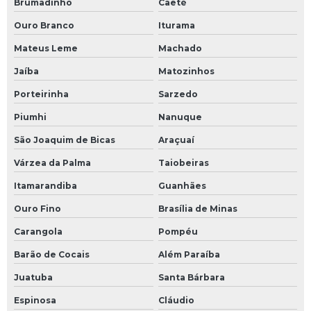
Brumadinho
Caeté
Projetos personalizados para indústrias
Ouro Branco
Iturama
Mateus Leme
Machado
Redução de custos industriais
Jaíba
Matozinhos
Redução de custos operacionais
Porteirinha
Sarzedo
Serviço de comissionamento de sistema de fluido térmico
Piumhi
Nanuque
São Joaquim de Bicas
Araçuaí
Serviço de instalação de caldeiras
Várzea da Palma
Taiobeiras
Serviço de montagem de tubulação de sistemas de
fluidos térmicos
Itamarandiba
Guanhães
Ouro Fino
Brasília de Minas
Serviço de retirada de gases de rede de fluido térmico
Carangola
Pompéu
Sistema de aquecimento de fluido térmico
Barão de Cocais
Além Paraíba
Sistema de aquecimento por óleo térmico
Juatuba
Santa Bárbara
Sistema de fluido térmico
Espinosa
Cláudio