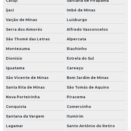
Catuji
Santana de Pirapama
Ijaci
Imbé de Minas
Varjão de Minas
Luisburgo
Serra dos Aimorés
Alfredo Vasconcelos
São Thomé das Letras
Alpercata
Montezuma
Riachinho
Dionísio
Estrela do Sul
Iguatama
Careaçu
São Vicente de Minas
Bom Jardim de Minas
Santa Rita de Minas
São Tomás de Aquino
Nova Porteirinha
Piracema
Conquista
Comercinho
Santana da Vargem
Itumirim
Lagamar
Santo Antônio do Retiro