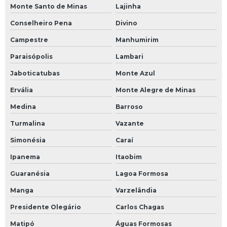
Monte Santo de Minas
Lajinha
Conselheiro Pena
Divino
Campestre
Manhumirim
Paraisópolis
Lambari
Jaboticatubas
Monte Azul
Ervália
Monte Alegre de Minas
Medina
Barroso
Turmalina
Vazante
Simonésia
Caraí
Ipanema
Itaobim
Guaranésia
Lagoa Formosa
Manga
Varzelândia
Presidente Olegário
Carlos Chagas
Matipó
Águas Formosas