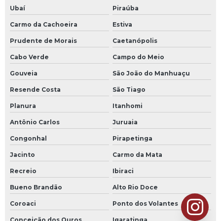
Ubaí
Piraúba
Carmo da Cachoeira
Estiva
Prudente de Morais
Caetanópolis
Cabo Verde
Campo do Meio
Gouveia
São João do Manhuaçu
Resende Costa
São Tiago
Planura
Itanhomi
Antônio Carlos
Juruaia
Congonhal
Pirapetinga
Jacinto
Carmo da Mata
Recreio
Ibiraci
Bueno Brandão
Alto Rio Doce
Coroaci
Ponto dos Volantes
Conceição dos Ouros
Igaratinga