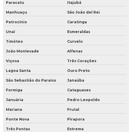
Paracatu
Itajubá
óleo térmico industrial
Manhuaçu
São João del Rei
óleo térmico ipiranga
Patrocínio
Caratinga
Unaí
Esmeraldas
óleo térmico lubrax
Timóteo
Curvelo
óleo térmico mobil
João Monlevade
Alfenas
óleo térmico petrobras
Viçosa
Três Corações
Lagoa Santa
Ouro Preto
óleo térmico preço
São Sebastião do Paraíso
Janaúba
óleo térmico shell
Formiga
Cataguases
óleo térmico para transferência de calor
Januária
Pedro Leopoldo
óleo térmico para usina de asfalto
Mariana
Frutal
Ponte Nova
Pirapora
óleo para transferência de calor
Três Pontas
Extrema