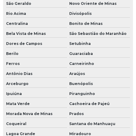
São Geraldo
Novo Oriente de Minas
Rio Acima
Divisópolis
Centralina
Bonito de Minas
Bela Vista de Minas
São Sebastião do Maranhão
Dores de Campos
Setubinha
Berilo
Guaraciaba
Ferros
Carneirinho
Antônio Dias
Araújos
Arceburgo
Buenópolis
Ipuiúna
Piranguinho
Mata Verde
Cachoeira de Pajeú
Morada Nova de Minas
Prados
Coqueiral
Santana do Manhuaçu
Lagoa Grande
Miradouro