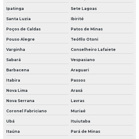
Manutenção em sistema de fluido térmico
Ipatinga
Sete Lagoas
Manutenção em tubulações industriais
Santa Luzia
Ibirité
Poços de Caldas
Patos de Minas
Mapeamento 3d de tubulações
Pouso Alegre
Teófilo Otoni
Mapeamento de tubulações
Varginha
Conselheiro Lafaiete
Mapeamento de tubulações industriais
Sabará
Vespasiano
Barbacena
Araguari
Modernização de equipamentos industriais
Itabira
Passos
Montagem de tubulação industrial
Nova Lima
Araxá
Montagem de tubulação industrial em são paulo
Nova Serrana
Lavras
Montagem de tubulação de sistemas de fluidos térmicos
Coronel Fabriciano
Muriaé
Ubá
Ituiutaba
Nuvem de pontos para mapeamento industrial
Itaúna
Pará de Minas
óleo térmico para caldeira