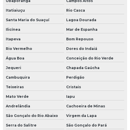
Ubaporanga
Campos Altos
Itatiaiuçu
Rio Casca
Santa Maria do Suaçuí
Lagoa Dourada
Ilicínea
Mar de Espanha
Itapeva
Bom Repouso
Rio Vermelho
Dores do Indaiá
Água Boa
Conceição do Rio Verde
Jequeri
Chapada Gaúcha
Cambuquira
Perdigão
Teixeiras
Cristais
Mato Verde
Iapu
Andrelândia
Cachoeira de Minas
São Gonçalo do Rio Abaixo
Virgem da Lapa
Serra do Salitre
São Gonçalo do Pará