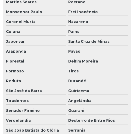
Martins Soares
Pocrane
Monsenhor Paulo
Frei Inocêncio
Coronel Murta
Nazareno
Coluna
Pains
Japonvar
Santa Cruz de Minas
Araponga
Pavão
Florestal
Delfim Moreira
Formoso
Tiros
Reduto
Durandé
São José da Barra
Guiricema
Tiradentes
Angelândia
Senador Firmino
Guarani
Verdelândia
Desterro de Entre Rios
São João Batista do Glória
Serrania