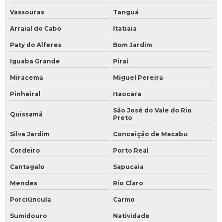
Vassouras
Tanguá
Fluido térmico industrial
Arraial do Cabo
Itatiaia
Fluido térmico onde comprar
Paty do Alferes
Bom Jardim
Fluido térmico preço
Iguaba Grande
Piraí
Miracema
Miguel Pereira
Fluido térmico sintético
Pinheiral
Itaocara
Fluido para transferência de calor
São José do Vale do Rio
Quissamã
Preto
Fluidos térmicos para caldeiras
Silva Jardim
Conceição de Macabu
Fluidos térmicos utilizados em transferência de calor
Cordeiro
Porto Real
Fornecimento de fluidos térmicos
Cantagalo
Sapucaia
Gestão de consumo energético
Mendes
Rio Claro
Porciúncula
Carmo
Inspeção de tubulação
Sumidouro
Natividade