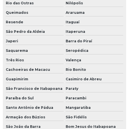
Escaneamento nuvem de pontos
Rio das Ostras
Nilópolis
Estrutura metálica para sistema de fluido térmico
Queimados
Araruama
Resende
Itaguaí
Estrutura metálica para sistema de fluido térmico preço
São Pedro da Aldeia
Itaperuna
Fábrica de sistema de fluido térmico
Japeri
Barra do Piraí
Fábrica de tanques para sistema de fluido térmico
Saquarema
Seropédica
Três Rios
Valença
Fabricação de skids
Cachoeiras de Macacu
Rio Bonito
Fabricação de tanques para sistema de fluido
térmico
Guapimirim
Casimiro de Abreu
São Francisco de Itabapoana
Paraty
Fabricante de skid
Paraíba do Sul
Paracambi
Fabricante de skid de bombas
Santo Antônio de Pádua
Mangaratiba
Filtragem de óleo térmico
Armação dos Búzios
São Fidélis
Fluido térmico alta temperatura
São João da Barra
Bom Jesus do Itabapoana