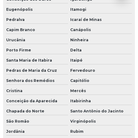
Eugenópolis
Itamogi
Pedralva
Icaraí de Minas
Capim Branco
Canápolis
Urucânia
Ninheira
Porto Firme
Delta
Santa Maria de Itabira
Itaipé
Pedras de Maria da Cruz
Fervedouro
Senhora dos Remédios
Capitólio
Cristina
Mercês
Conceição da Aparecida
Itabirinha
Chapada do Norte
Santo Antônio do Jacinto
São Romão
Virginópolis
Jordânia
Rubim