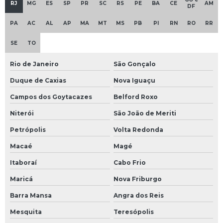
RJ
MG
ES
SP
PR
SC
RS
PE
BA
CE
AM
DF
Empresa de projeto de sistema de fluido térmico
PA
AC
AL
AP
MA
MT
MS
PB
PI
RN
RO
RR
Empresa que faz instalação de caldeiras
SE
TO
Empresa de retirada de gases de rede de fluido térmico
Rio de Janeiro
São Gonçalo
Empresa de skid de bombas
Duque de Caxias
Nova Iguaçu
Campos dos Goytacazes
Belford Roxo
Empresa de tanques para sistema de fluido térmico
Niterói
São João de Meriti
Empresa de treinamento em sistema de fluido térmico
Petrópolis
Volta Redonda
Empresas de transferência de calor
Macaé
Magé
Enchimento de sistema de fluido térmico
Itaboraí
Cabo Frio
Maricá
Nova Friburgo
Engenharia de montagem industrial
Barra Mansa
Angra dos Reis
Escaneamento 3d de tubulações industriais
Mesquita
Teresópolis