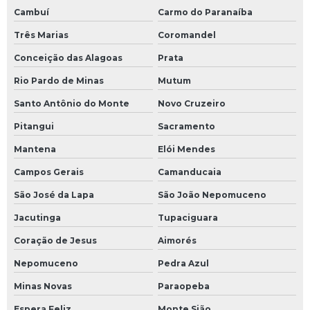
Cambuí
Carmo do Paranaíba
Sistema de óleo térmico
Três Marias
Coromandel
Soluções em eficiência energética
Conceição das Alagoas
Prata
Transferidor de calor óleo
Rio Pardo de Minas
Mutum
Santo Antônio do Monte
Novo Cruzeiro
Treinamento operação de sistema de fluido térmico
Pitangui
Sacramento
Trocador de calor de óleo
Mantena
Elói Mendes
Tubulação industrial
Campos Gerais
Camanducaia
Tubulação para indústrias
São José da Lapa
São João Nepomuceno
Jacutinga
Tupaciguara
Válvula para fluido térmico
Coração de Jesus
Aimorés
Válvula globo para óleo térmico
Nepomuceno
Pedra Azul
Válvula para óleo térmico
Minas Novas
Paraopeba
Espera Feliz
Monte Sião