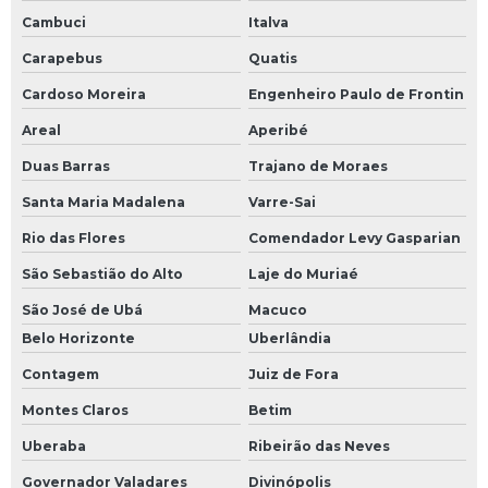
Inspeção de tubulação industrial
Cambuci
Italva
Instalação de aquecedor industrial
Carapebus
Quatis
Cardoso Moreira
Engenheiro Paulo de Frontin
Instalação de aquecedor industrial para fluido térmico
Areal
Aperibé
Instalação de aquecedor de sistema de fluido térmico
Duas Barras
Trajano de Moraes
Instalação de aquecedor de sistema térmico
Santa Maria Madalena
Varre-Sai
Instrumentação de sistemas de fluidos térmicos
Rio das Flores
Comendador Levy Gasparian
São Sebastião do Alto
Laje do Muriaé
Isolamento térmico para indústria
São José de Ubá
Macuco
Isolamento térmico industrial
Belo Horizonte
Uberlândia
Isolamento térmico para sistema de fluido térmico
Contagem
Juiz de Fora
Montes Claros
Betim
Manutenção de chiller
Uberaba
Ribeirão das Neves
Manutenção preventiva tubulação industrial
Governador Valadares
Divinópolis