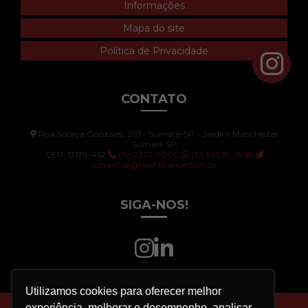
Informações
Mapa do site
Política de Privacidade
CONTATO
Rua Soraya Gonzales, 201 - Sumaré-SP - Jardim Manchester
Sumaré SP
CEP: 13178-452
(19) 2222-9000
(19) 99939-6958
comercial@heatalliance.com.br
SIGA-NOS!
Utilizamos cookies para oferecer melhor
experiência, melhorar o desempenho, analisar
Copyright © HEAT ALLIANCE. (Lei 9610 de 19/02/1998)