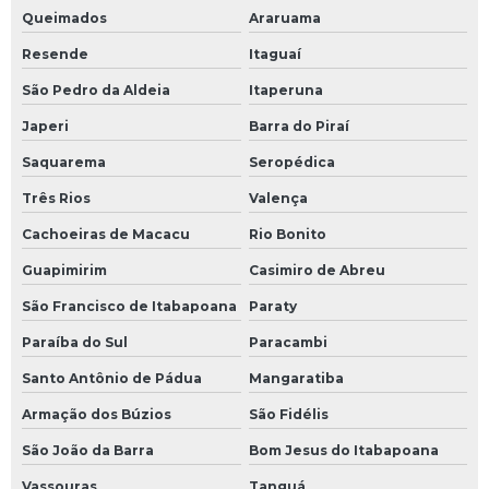
Escaneamento 3d de tubulações industriais
Queimados
Araruama
Resende
Itaguaí
Escaneamento nuvem de pontos
São Pedro da Aldeia
Itaperuna
Estrutura metálica para sistema de fluido térmico
Japeri
Barra do Piraí
Estrutura metálica para sistema de fluido térmico preço
Saquarema
Seropédica
Fábrica de sistema de fluido térmico
Três Rios
Valença
Cachoeiras de Macacu
Rio Bonito
Fábrica de tanques para sistema de fluido térmico
Guapimirim
Casimiro de Abreu
Fabricação de skids
São Francisco de Itabapoana
Paraty
Fabricação de tanques para sistema de fluido térmico
Paraíba do Sul
Paracambi
Fabricante de skid
Santo Antônio de Pádua
Mangaratiba
Armação dos Búzios
São Fidélis
Fabricante de skid de bombas
São João da Barra
Bom Jesus do Itabapoana
Filtragem de óleo térmico
Vassouras
Tanguá