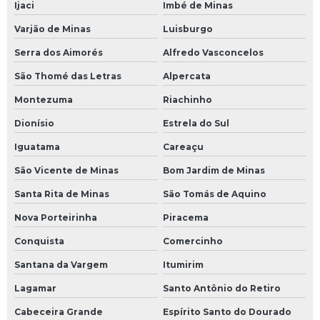
Ijaci
Imbé de Minas
Varjão de Minas
Luisburgo
Serra dos Aimorés
Alfredo Vasconcelos
São Thomé das Letras
Alpercata
Montezuma
Riachinho
Dionísio
Estrela do Sul
Iguatama
Careaçu
São Vicente de Minas
Bom Jardim de Minas
Santa Rita de Minas
São Tomás de Aquino
Nova Porteirinha
Piracema
Conquista
Comercinho
Santana da Vargem
Itumirim
Lagamar
Santo Antônio do Retiro
Cabeceira Grande
Espírito Santo do Dourado