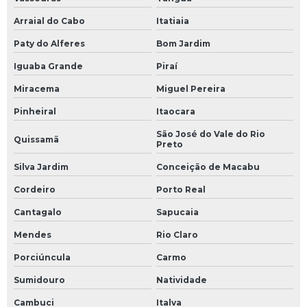
Fluido térmico alta temperatura
Arraial do Cabo
Itatiaia
Paty do Alferes
Bom Jardim
Fluido térmico industrial
Iguaba Grande
Piraí
Fluido térmico onde comprar
Miracema
Miguel Pereira
Fluido térmico preço
Pinheiral
Itaocara
Fluido térmico sintético
São José do Vale do Rio
Quissamã
Preto
Fluido para transferência de calor
Silva Jardim
Conceição de Macabu
Fluidos térmicos para caldeiras
Cordeiro
Porto Real
Cantagalo
Sapucaia
Fluidos térmicos utilizados em transferência de calor
Mendes
Rio Claro
Fornecimento de fluidos térmicos
Porciúncula
Carmo
Gestão de consumo energético
Sumidouro
Natividade
Cambuci
Italva
Inspeção de tubulação