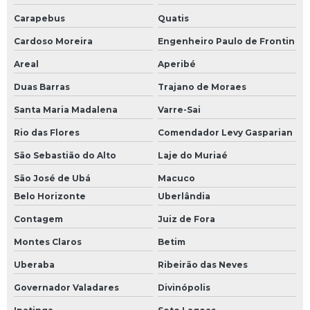
Carapebus
Quatis
Inspeção de tubulação industrial
Cardoso Moreira
Engenheiro Paulo de Frontin
Instalação de aquecedor industrial
Areal
Aperibé
Instalação de aquecedor industrial para fluido térmico
Duas Barras
Trajano de Moraes
Santa Maria Madalena
Varre-Sai
Instalação de aquecedor de sistema de fluido térmico
Rio das Flores
Comendador Levy Gasparian
Instalação de aquecedor de sistema térmico
São Sebastião do Alto
Laje do Muriaé
Instrumentação de sistemas de fluidos térmicos
São José de Ubá
Macuco
Belo Horizonte
Uberlândia
Isolamento térmico para indústria
Contagem
Juiz de Fora
Isolamento térmico industrial
Montes Claros
Betim
Isolamento térmico para sistema de fluido térmico
Uberaba
Ribeirão das Neves
Governador Valadares
Divinópolis
Manutenção de chiller