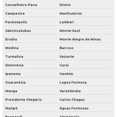
Conselheiro Pena
Divino
Campestre
Manhumirim
Paraisópolis
Lambari
Jaboticatubas
Monte Azul
Ervália
Monte Alegre de Minas
Medina
Barroso
Turmalina
Vazante
Simonésia
Caraí
Ipanema
Itaobim
Guaranésia
Lagoa Formosa
Manga
Varzelândia
Presidente Olegário
Carlos Chagas
Matipó
Águas Formosas
Baependi
Alpinópolis