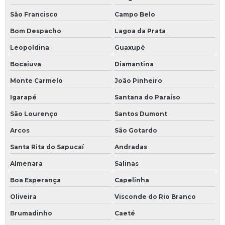
São Francisco
Campo Belo
Otimização de processos industriais
Bom Despacho
Lagoa da Prata
Otimização de processos térmicos
Leopoldina
Guaxupé
Painel elétrico para sistema de fluido térmico
Bocaiuva
Diamantina
Monte Carmelo
João Pinheiro
Projeto de dimensionamento de redes de tubulação
Igarapé
Santana do Paraíso
Projeto de dimensionamento de redes de tubulação
preço
São Lourenço
Santos Dumont
Arcos
São Gotardo
Projeto de instalação de caldeiras a vapor
Santa Rita do Sapucaí
Andradas
Projeto e instalação de chiller
Almenara
Salinas
Projeto e instalação de chillers
Boa Esperança
Capelinha
Oliveira
Visconde do Rio Branco
Projeto de sistema de fluido térmico
Brumadinho
Caeté
Projeto de sistema de fluido térmico valor