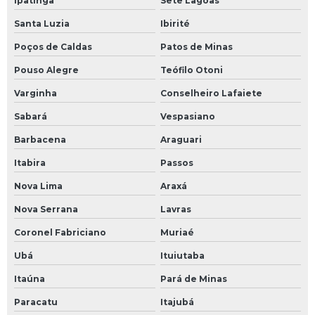
Ipatinga
Sete Lagoas
Manutenção preventiva tubulação industrial
Santa Luzia
Ibirité
Manutenção em sistema de fluido térmico
Poços de Caldas
Patos de Minas
Manutenção em tubulações industriais
Pouso Alegre
Teófilo Otoni
Varginha
Conselheiro Lafaiete
Mapeamento 3d de tubulações
Sabará
Vespasiano
Mapeamento de tubulações
Barbacena
Araguari
Mapeamento de tubulações industriais
Itabira
Passos
Modernização de equipamentos industriais
Nova Lima
Araxá
Nova Serrana
Lavras
Montagem de tubulação industrial
Coronel Fabriciano
Muriaé
Montagem de tubulação industrial em são paulo
Ubá
Ituiutaba
Montagem de tubulação de sistemas de fluidos térmicos
Itaúna
Pará de Minas
Paracatu
Itajubá
Nuvem de pontos para mapeamento industrial