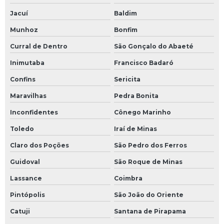
Jacuí
Baldim
Munhoz
Bonfim
Curral de Dentro
São Gonçalo do Abaeté
Inimutaba
Francisco Badaró
Confins
Sericita
Maravilhas
Pedra Bonita
Inconfidentes
Cônego Marinho
Toledo
Iraí de Minas
Claro dos Poções
São Pedro dos Ferros
Guidoval
São Roque de Minas
Lassance
Coimbra
Pintópolis
São João do Oriente
Catuji
Santana de Pirapama