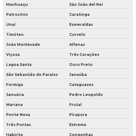
Manhuaçu
São João del Rei
óleo térmico para caldeira
Patrocínio
Caratinga
óleo térmico industrial
Unaí
Esmeraldas
óleo térmico ipiranga
Timóteo
Curvelo
João Monlevade
Alfenas
óleo térmico lubrax
Viçosa
Três Corações
óleo térmico mobil
Lagoa Santa
Ouro Preto
óleo térmico petrobras
São Sebastião do Paraíso
Janaúba
óleo térmico preço
Formiga
Cataguases
Januária
Pedro Leopoldo
óleo térmico shell
Mariana
Frutal
óleo térmico para transferência de calor
Ponte Nova
Pirapora
óleo térmico para usina de asfalto
Três Pontas
Extrema
Itabirito
Congonhas
óleo para transferência de calor