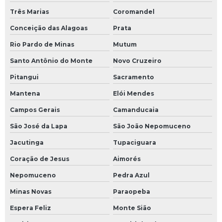
Sistema de fluido térmico
Três Marias
Coromandel
Conceição das Alagoas
Prata
Sistema de óleo térmico
Rio Pardo de Minas
Mutum
Soluções em eficiência energética
Santo Antônio do Monte
Novo Cruzeiro
Transferidor de calor óleo
Pitangui
Sacramento
Treinamento operação de sistema de fluido térmico
Mantena
Elói Mendes
Campos Gerais
Camanducaia
Trocador de calor de óleo
São José da Lapa
São João Nepomuceno
Tubulação industrial
Jacutinga
Tupaciguara
Tubulação para indústrias
Coração de Jesus
Aimorés
Nepomuceno
Pedra Azul
Válvula para fluido térmico
Minas Novas
Paraopeba
Válvula globo para óleo térmico
Espera Feliz
Monte Sião
Válvula para óleo térmico