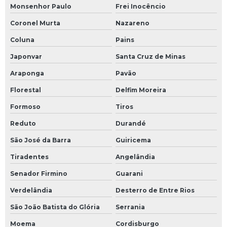
Monsenhor Paulo
Frei Inocêncio
Coronel Murta
Nazareno
Coluna
Pains
Japonvar
Santa Cruz de Minas
Araponga
Pavão
Florestal
Delfim Moreira
Formoso
Tiros
Reduto
Durandé
São José da Barra
Guiricema
Tiradentes
Angelândia
Senador Firmino
Guarani
Verdelândia
Desterro de Entre Rios
São João Batista do Glória
Serrania
Moema
Cordisburgo