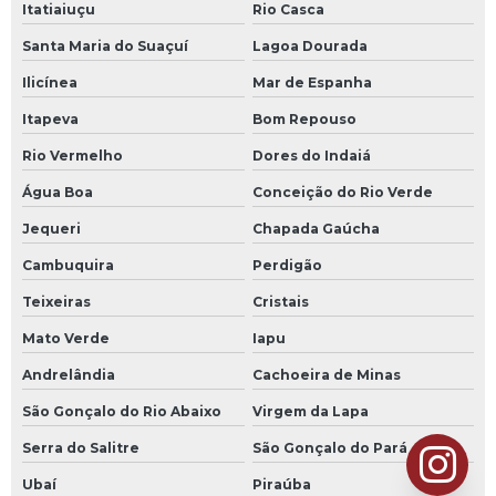
Itatiaiuçu
Rio Casca
Santa Maria do Suaçuí
Lagoa Dourada
Ilicínea
Mar de Espanha
Itapeva
Bom Repouso
Rio Vermelho
Dores do Indaiá
Água Boa
Conceição do Rio Verde
Jequeri
Chapada Gaúcha
Cambuquira
Perdigão
Teixeiras
Cristais
Mato Verde
Iapu
Andrelândia
Cachoeira de Minas
São Gonçalo do Rio Abaixo
Virgem da Lapa
Serra do Salitre
São Gonçalo do Pará
Ubaí
Piraúba