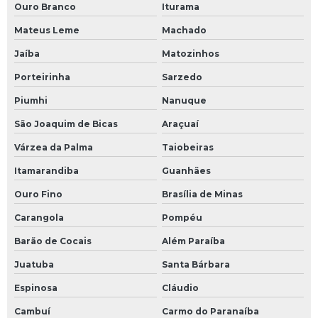
Ouro Branco
Iturama
Projeto de tubulação industrial
Mateus Leme
Machado
Projetos personalizados para indústrias
Jaíba
Matozinhos
Porteirinha
Sarzedo
Redução de custos industriais
Piumhi
Nanuque
Redução de custos operacionais
São Joaquim de Bicas
Araçuaí
Serviço de comissionamento de sistema de fluido térmico
Várzea da Palma
Taiobeiras
Serviço de instalação de caldeiras
Itamarandiba
Guanhães
Ouro Fino
Brasília de Minas
Serviço de montagem de tubulação de sistemas de
fluidos térmicos
Carangola
Pompéu
Barão de Cocais
Além Paraíba
Serviço de retirada de gases de rede de fluido térmico
Juatuba
Santa Bárbara
Sistema de aquecimento de fluido térmico
Espinosa
Cláudio
Sistema de aquecimento por óleo térmico
Cambuí
Carmo do Paranaíba