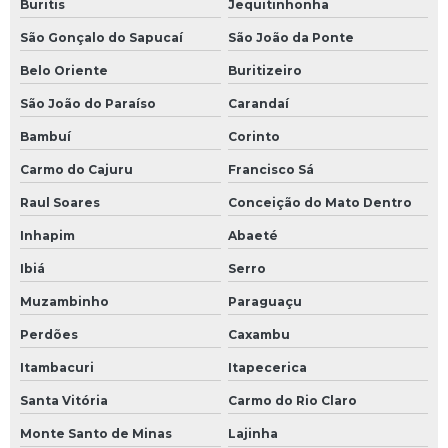
Buritis
Jequitinhonha
São Gonçalo do Sapucaí
São João da Ponte
Belo Oriente
Buritizeiro
São João do Paraíso
Carandaí
Bambuí
Corinto
Carmo do Cajuru
Francisco Sá
Raul Soares
Conceição do Mato Dentro
Inhapim
Abaeté
Ibiá
Serro
Muzambinho
Paraguaçu
Perdões
Caxambu
Itambacuri
Itapecerica
Santa Vitória
Carmo do Rio Claro
Monte Santo de Minas
Lajinha