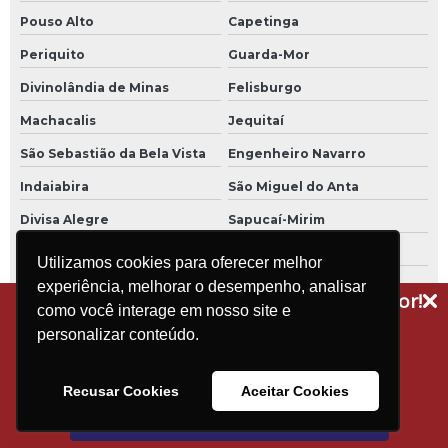
Pouso Alto
Capetinga
Periquito
Guarda-Mor
Divinolândia de Minas
Felisburgo
Machacalis
Jequitaí
São Sebastião da Bela Vista
Engenheiro Navarro
Indaiabira
São Miguel do Anta
Divisa Alegre
Sapucaí-Mirim
Naque
Palmópolis
Utilizamos cookies para oferecer melhor
Ibiaí
Abadia dos Dourados
experiência, melhorar o desempenho, analisar
Receba dicas técnicas e novidades do setor!
como você interage em nosso site e
Inhaúma
Aiuruoca
Assine a nossa newsletter
personalizar conteúdo.
Galiléia
Luislândia
Senador Amaral
Jeceaba
Recusar Cookies
Aceitar Cookies
São José do Jacuri
São Sebastião do Anta
Assinar