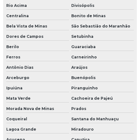
Rio Acima
Divisópolis
Centralina
Bonito de Minas
Bela Vista de Minas
São Sebastião do Maranhão
Dores de Campos
Setubinha
Berilo
Guaraciaba
Ferros
Carneirinho
Antônio Dias
Araújos
Arceburgo
Buenópolis
Ipuiúna
Piranguinho
Mata Verde
Cachoeira de Pajeú
Morada Nova de Minas
Prados
Coqueiral
Santana do Manhuaçu
Lagoa Grande
Miradouro
Açucena
Caputira