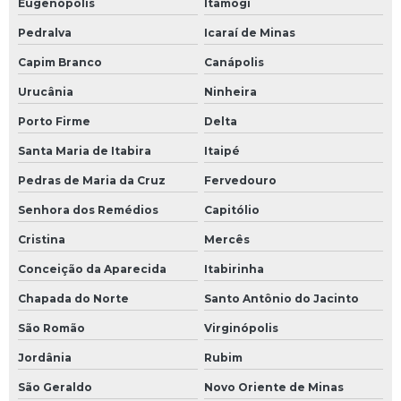
Eugenópolis
Itamogi
Pedralva
Icaraí de Minas
Capim Branco
Canápolis
Urucânia
Ninheira
Porto Firme
Delta
Santa Maria de Itabira
Itaipé
Pedras de Maria da Cruz
Fervedouro
Senhora dos Remédios
Capitólio
Cristina
Mercês
Conceição da Aparecida
Itabirinha
Chapada do Norte
Santo Antônio do Jacinto
São Romão
Virginópolis
Jordânia
Rubim
São Geraldo
Novo Oriente de Minas