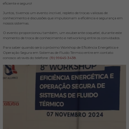
eficiente e seguro!
Juntos, tivemos um evento incrível, repleto de trocas valiosas de
conhecimento e discussões que impulsionam a eficiência e segurança em
nossos sistemas.
O evento proporcionou também, um exuberante coquetel, durante este
momento de troca de conhecimento e networking entre os convidados.
Para saber quando será o próximo Workhop de Eficiência Energética e
Operação Segura em Sistemas de Fluido Térmico entre em contato
conosco através do telefone:
(19) 99645-3438
.