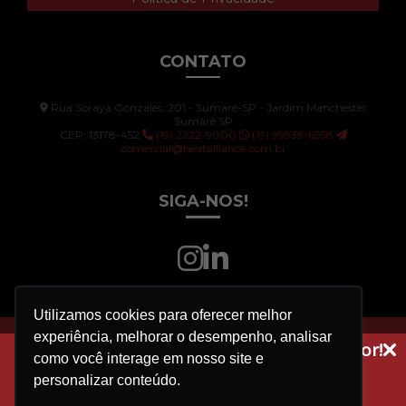
CONTATO
Rua Soraya Gonzales, 201 - Sumaré-SP - Jardim Manchester
Sumaré SP
CEP: 13178-452
(19) 2222-9000
(19) 99939-6958
comercial@heatalliance.com.br
SIGA-NOS!
Utilizamos cookies para oferecer melhor
experiência, melhorar o desempenho, analisar
Copyright © HEAT ALLIANCE. (Lei 9610 de 19/02/1998)
Receba dicas técnicas e novidades do setor!
como você interage em nosso site e
W3C
W3C
Assine a nossa newsletter
personalizar conteúdo.