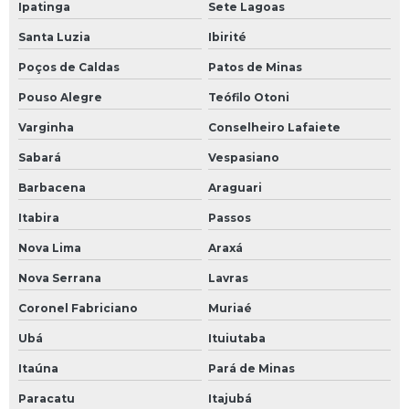
Ipatinga
Sete Lagoas
Manutenção em tubulações industriais
Santa Luzia
Ibirité
Mapeamento 3d de tubulações
Poços de Caldas
Patos de Minas
Mapeamento de tubulações
Pouso Alegre
Teófilo Otoni
Varginha
Conselheiro Lafaiete
Mapeamento de tubulações industriais
Sabará
Vespasiano
Modernização de equipamentos industriais
Barbacena
Araguari
Montagem de tubulação industrial
Itabira
Passos
Nova Lima
Araxá
Montagem de tubulação industrial em são paulo
Nova Serrana
Lavras
Montagem de tubulação de sistemas de fluidos térmicos
Coronel Fabriciano
Muriaé
Nuvem de pontos para mapeamento industrial
Ubá
Ituiutaba
óleo térmico para caldeira
Itaúna
Pará de Minas
Paracatu
Itajubá
óleo térmico industrial