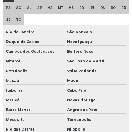
Empresa de projeto de sistema de fluido térmico
PA
AC
AL
AP
MA
MT
MS
PB
PI
RN
RO
RR
Empresa que faz instalação de caldeiras
SE
TO
Empresa de retirada de gases de rede de fluido térmico
Rio de Janeiro
São Gonçalo
Empresa de skid de bombas
Duque de Caxias
Nova Iguaçu
Campos dos Goytacazes
Belford Roxo
Empresa de tanques para sistema de fluido térmico
Niterói
São João de Meriti
Empresa de treinamento em sistema de fluido térmico
Petrópolis
Volta Redonda
Empresas de transferência de calor
Macaé
Magé
Enchimento de sistema de fluido térmico
Itaboraí
Cabo Frio
Maricá
Nova Friburgo
Engenharia de montagem industrial
Barra Mansa
Angra dos Reis
Escaneamento 3d de tubulações industriais
Mesquita
Teresópolis
Escaneamento nuvem de pontos
Rio das Ostras
Nilópolis