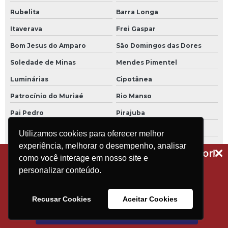
Rubelita
Barra Longa
Itaverava
Frei Gaspar
Bom Jesus do Amparo
São Domingos das Dores
Soledade de Minas
Mendes Pimentel
Luminárias
Cipotânea
Patrocínio do Muriaé
Rio Manso
Pai Pedro
Pirajuba
Bonfinópolis de Minas
Senhora de Oliveira
Utilizamos cookies para oferecer melhor
experiência, melhorar o desempenho, analisar
Catas Altas
Datas
Receba dicas técnicas e novidades do setor!
como você interage em nosso site e
Crucilândia
Rio Espera
Assine a nossa newsletter
personalizar conteúdo.
Conceição do Pará
São José do Goiabal
Olhos-d'Água
Bocaina de Minas
Recusar Cookies
Aceitar Cookies
São João do Manteninha
Santana do Riacho
Assinar