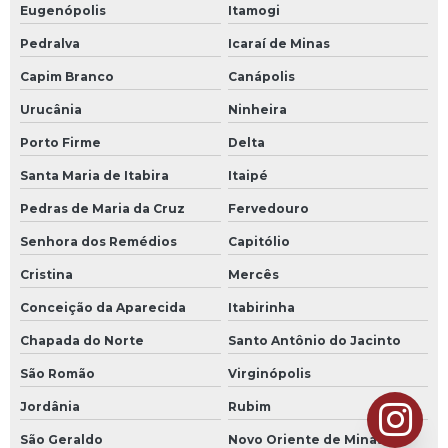
Eugenópolis
Itamogi
Pedralva
Icaraí de Minas
Capim Branco
Canápolis
Urucânia
Ninheira
Porto Firme
Delta
Santa Maria de Itabira
Itaipé
Pedras de Maria da Cruz
Fervedouro
Senhora dos Remédios
Capitólio
Cristina
Mercês
Conceição da Aparecida
Itabirinha
Chapada do Norte
Santo Antônio do Jacinto
São Romão
Virginópolis
Jordânia
Rubim
São Geraldo
Novo Oriente de Minas