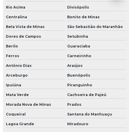
Rio Acima
Divisópolis
Centralina
Bonito de Minas
Bela Vista de Minas
São Sebastião do Maranhão
Dores de Campos
Setubinha
Berilo
Guaraciaba
Ferros
Carneirinho
Antônio Dias
Araújos
Arceburgo
Buenópolis
Ipuiúna
Piranguinho
Mata Verde
Cachoeira de Pajeú
Morada Nova de Minas
Prados
Coqueiral
Santana do Manhuaçu
Lagoa Grande
Miradouro