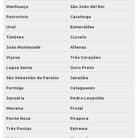
Manhuaçu
São João del Rei
óleo térmico ipiranga
Patrocínio
Caratinga
óleo térmico lubrax
Unaí
Esmeraldas
óleo térmico mobil
Timóteo
Curvelo
João Monlevade
Alfenas
óleo térmico petrobras
Viçosa
Três Corações
óleo térmico preço
Lagoa Santa
Ouro Preto
óleo térmico shell
São Sebastião do Paraíso
Janaúba
Formiga
Cataguases
óleo térmico para transferência de calor
Januária
Pedro Leopoldo
óleo térmico para usina de asfalto
Mariana
Frutal
óleo para transferência de calor
Ponte Nova
Pirapora
Otimização de processos industriais
Três Pontas
Extrema