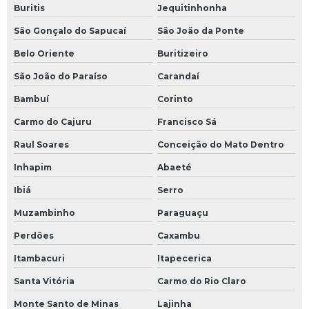
Buritis
Jequitinhonha
São Gonçalo do Sapucaí
São João da Ponte
Belo Oriente
Buritizeiro
São João do Paraíso
Carandaí
Bambuí
Corinto
Carmo do Cajuru
Francisco Sá
Raul Soares
Conceição do Mato Dentro
Inhapim
Abaeté
Ibiá
Serro
Muzambinho
Paraguaçu
Perdões
Caxambu
Itambacuri
Itapecerica
Santa Vitória
Carmo do Rio Claro
Monte Santo de Minas
Lajinha