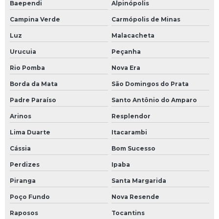
Baependi
Alpinópolis
Campina Verde
Carmópolis de Minas
Luz
Malacacheta
Urucuia
Peçanha
Rio Pomba
Nova Era
Borda da Mata
São Domingos do Prata
Padre Paraíso
Santo Antônio do Amparo
Arinos
Resplendor
Lima Duarte
Itacarambi
Cássia
Bom Sucesso
Perdizes
Ipaba
Piranga
Santa Margarida
Poço Fundo
Nova Resende
Raposos
Tocantins