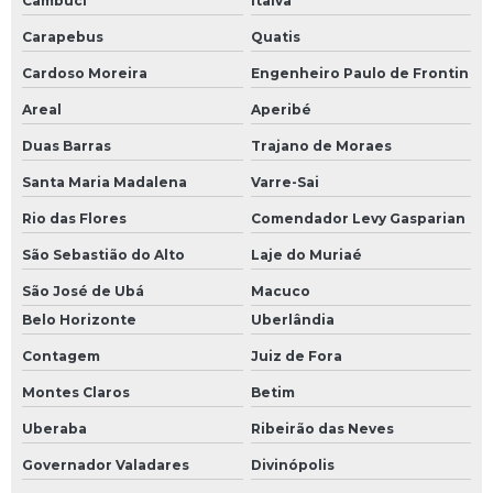
Cambuci
Italva
Instalação de aquecedor industrial
Carapebus
Quatis
Instalação de aquecedor industrial para fluido térmico
Cardoso Moreira
Engenheiro Paulo de Frontin
Instalação de aquecedor de sistema de fluido térmico
Areal
Aperibé
Duas Barras
Trajano de Moraes
Instalação de aquecedor de sistema térmico
Santa Maria Madalena
Varre-Sai
Instrumentação de sistemas de fluidos térmicos
Rio das Flores
Comendador Levy Gasparian
Isolamento térmico para indústria
São Sebastião do Alto
Laje do Muriaé
Isolamento térmico industrial
São José de Ubá
Macuco
Belo Horizonte
Uberlândia
Isolamento térmico para sistema de fluido térmico
Contagem
Juiz de Fora
Manutenção de chiller
Montes Claros
Betim
Manutenção preventiva tubulação industrial
Uberaba
Ribeirão das Neves
Governador Valadares
Divinópolis
Manutenção em sistema de fluido térmico