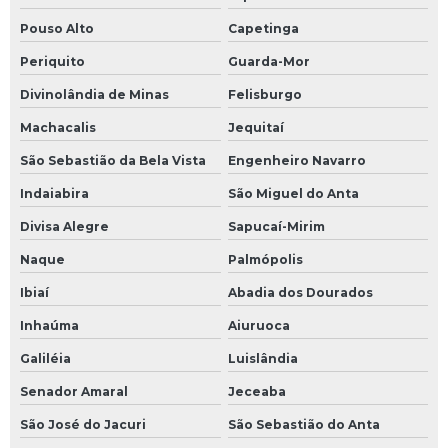
Pouso Alto
Capetinga
Periquito
Guarda-Mor
Divinolândia de Minas
Felisburgo
Machacalis
Jequitaí
São Sebastião da Bela Vista
Engenheiro Navarro
Indaiabira
São Miguel do Anta
Divisa Alegre
Sapucaí-Mirim
Naque
Palmópolis
Ibiaí
Abadia dos Dourados
Inhaúma
Aiuruoca
Galiléia
Luislândia
Senador Amaral
Jeceaba
São José do Jacuri
São Sebastião do Anta