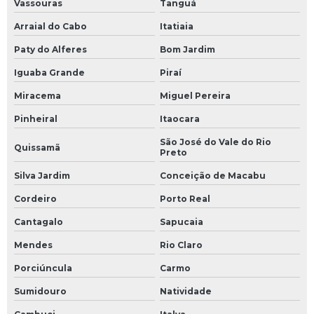
Vassouras
Tanguá
Fluido térmico onde comprar
Arraial do Cabo
Itatiaia
Paty do Alferes
Bom Jardim
Fluido térmico preço
Iguaba Grande
Piraí
Fluido térmico sintético
Miracema
Miguel Pereira
Fluido para transferência de calor
Pinheiral
Itaocara
São José do Vale do Rio
Fluidos térmicos para caldeiras
Quissamã
Preto
Fluidos térmicos utilizados em transferência de calor
Silva Jardim
Conceição de Macabu
Cordeiro
Porto Real
Fornecimento de fluidos térmicos
Cantagalo
Sapucaia
Gestão de consumo energético
Mendes
Rio Claro
Inspeção de tubulação
Porciúncula
Carmo
Inspeção de tubulação industrial
Sumidouro
Natividade