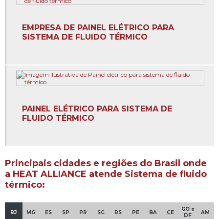
Empresa de comissionamento de sistema de fluido
térmico
EMPRESA DE PAINEL ELÉTRICO PARA
Empresa especializada em sistema de fluido térmico
SISTEMA DE FLUIDO TÉRMICO
Empresa de estrutura metálica para sistema de fluido
térmico
Empresa de instalação de caldeiras
Empresa de instalação de caldeiras em sumaré
PAINEL ELÉTRICO PARA SISTEMA DE
FLUIDO TÉRMICO
Empresa de isolamento térmico para sistema de fluidos
térmicos
Empresa de montagem de tubulação industrial
Principais cidades e regiões do Brasil onde
a HEAT ALLIANCE atende Sistema de fluido
Empresa de painel elétrico para sistema de fluido térmico
térmico:
Empresa de projeto de dimensionamento de redes de
tubulação
GO e
RJ
MG
ES
SP
PR
SC
RS
PE
BA
CE
AM
DF