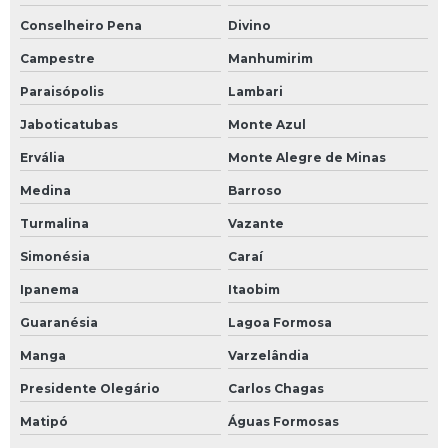
Conselheiro Pena
Divino
Campestre
Manhumirim
Paraisópolis
Lambari
Jaboticatubas
Monte Azul
Ervália
Monte Alegre de Minas
Medina
Barroso
Turmalina
Vazante
Simonésia
Caraí
Ipanema
Itaobim
Guaranésia
Lagoa Formosa
Manga
Varzelândia
Presidente Olegário
Carlos Chagas
Matipó
Águas Formosas