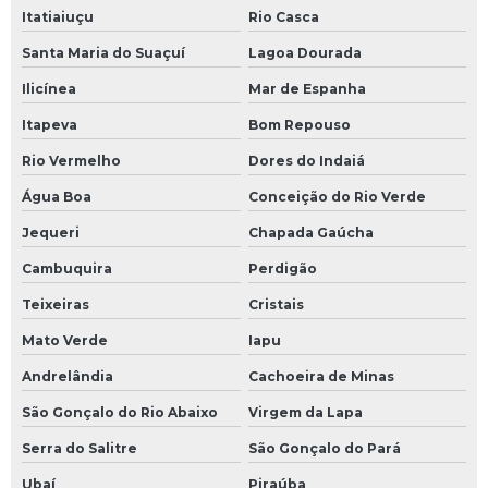
Itatiaiuçu
Rio Casca
Santa Maria do Suaçuí
Lagoa Dourada
Ilicínea
Mar de Espanha
Itapeva
Bom Repouso
Rio Vermelho
Dores do Indaiá
Água Boa
Conceição do Rio Verde
Jequeri
Chapada Gaúcha
Cambuquira
Perdigão
Teixeiras
Cristais
Mato Verde
Iapu
Andrelândia
Cachoeira de Minas
São Gonçalo do Rio Abaixo
Virgem da Lapa
Serra do Salitre
São Gonçalo do Pará
Ubaí
Piraúba