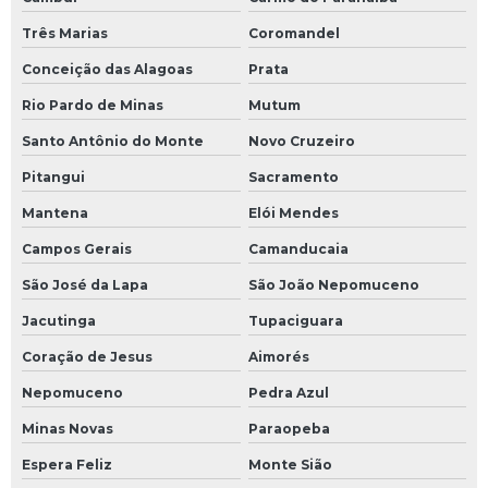
Soluções em eficiência energética
Três Marias
Coromandel
Conceição das Alagoas
Prata
Transferidor de calor óleo
Rio Pardo de Minas
Mutum
Treinamento operação de sistema de fluido térmico
Santo Antônio do Monte
Novo Cruzeiro
Trocador de calor de óleo
Pitangui
Sacramento
Mantena
Elói Mendes
Tubulação industrial
Campos Gerais
Camanducaia
Tubulação para indústrias
São José da Lapa
São João Nepomuceno
Válvula para fluido térmico
Jacutinga
Tupaciguara
Válvula globo para óleo térmico
Coração de Jesus
Aimorés
Nepomuceno
Pedra Azul
Válvula para óleo térmico
Minas Novas
Paraopeba
Espera Feliz
Monte Sião