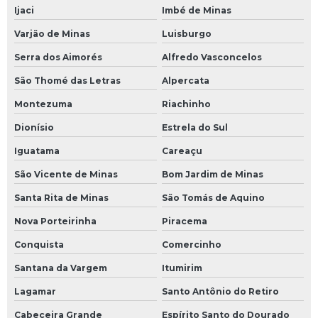
Ijaci
Imbé de Minas
Varjão de Minas
Luisburgo
Serra dos Aimorés
Alfredo Vasconcelos
São Thomé das Letras
Alpercata
Montezuma
Riachinho
Dionísio
Estrela do Sul
Iguatama
Careaçu
São Vicente de Minas
Bom Jardim de Minas
Santa Rita de Minas
São Tomás de Aquino
Nova Porteirinha
Piracema
Conquista
Comercinho
Santana da Vargem
Itumirim
Lagamar
Santo Antônio do Retiro
Cabeceira Grande
Espírito Santo do Dourado