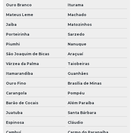
Ouro Branco
Iturama
Redução de custos industriais
Mateus Leme
Machado
Redução de custos operacionais
Jaíba
Matozinhos
Porteirinha
Sarzedo
Serviço de comissionamento de sistema de fluido térmico
Piumhi
Nanuque
Serviço de instalação de caldeiras
São Joaquim de Bicas
Araçuaí
Serviço de montagem de tubulação de sistemas de
Várzea da Palma
Taiobeiras
fluidos térmicos
Itamarandiba
Guanhães
Serviço de retirada de gases de rede de fluido térmico
Ouro Fino
Brasília de Minas
Sistema de aquecimento de fluido térmico
Carangola
Pompéu
Barão de Cocais
Além Paraíba
Sistema de aquecimento por óleo térmico
Juatuba
Santa Bárbara
Sistema de fluido térmico
Espinosa
Cláudio
Sistema de óleo térmico
Cambuí
Carmo do Paranaíba