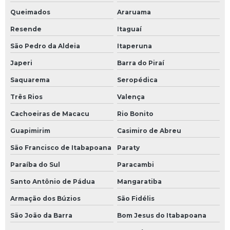
Estrutura metálica para sistema de fluido térmico
Queimados
Araruama
Resende
Itaguaí
Estrutura metálica para sistema de fluido térmico preço
São Pedro da Aldeia
Itaperuna
Fábrica de sistema de fluido térmico
Japeri
Barra do Piraí
Fábrica de tanques para sistema de fluido térmico
Saquarema
Seropédica
Três Rios
Valença
Fabricação de skids
Cachoeiras de Macacu
Rio Bonito
Fabricação de tanques para sistema de fluido térmico
Guapimirim
Casimiro de Abreu
Fabricante de skid
São Francisco de Itabapoana
Paraty
Fabricante de skid de bombas
Paraíba do Sul
Paracambi
Santo Antônio de Pádua
Mangaratiba
Filtragem de óleo térmico
Armação dos Búzios
São Fidélis
Fluido térmico alta temperatura
São João da Barra
Bom Jesus do Itabapoana
Fluido térmico industrial