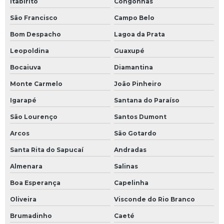
Itabirito
Congonhas
Otimização de processos térmicos
São Francisco
Campo Belo
Painel elétrico para sistema de fluido térmico
Bom Despacho
Lagoa da Prata
Projeto de dimensionamento de redes de tubulação
Leopoldina
Guaxupé
Projeto de dimensionamento de redes de tubulação
Bocaiuva
Diamantina
preço
Monte Carmelo
João Pinheiro
Projeto de instalação de caldeiras a vapor
Igarapé
Santana do Paraíso
São Lourenço
Santos Dumont
Projeto e instalação de chiller
Arcos
São Gotardo
Projeto e instalação de chillers
Santa Rita do Sapucaí
Andradas
Projeto de sistema de fluido térmico
Almenara
Salinas
Projeto de sistema de fluido térmico valor
Boa Esperança
Capelinha
Oliveira
Visconde do Rio Branco
Projeto de tubulação industrial
Brumadinho
Caeté
Projetos personalizados para indústrias