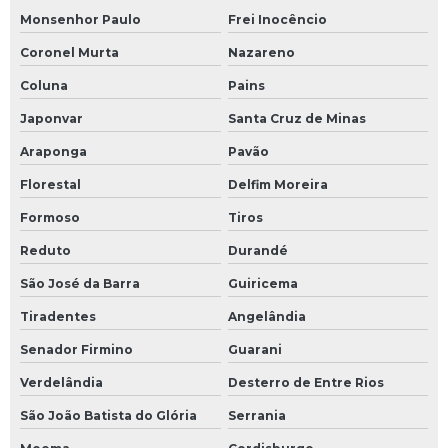
Monsenhor Paulo
Frei Inocêncio
Coronel Murta
Nazareno
Coluna
Pains
Japonvar
Santa Cruz de Minas
Araponga
Pavão
Florestal
Delfim Moreira
Formoso
Tiros
Reduto
Durandé
São José da Barra
Guiricema
Tiradentes
Angelândia
Senador Firmino
Guarani
Verdelândia
Desterro de Entre Rios
São João Batista do Glória
Serrania