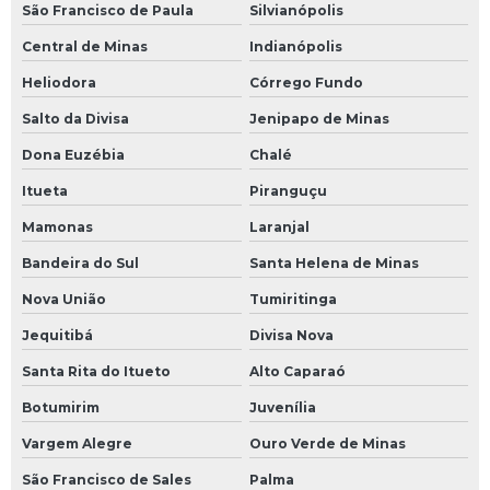
São Francisco de Paula
Silvianópolis
Central de Minas
Indianópolis
Heliodora
Córrego Fundo
Salto da Divisa
Jenipapo de Minas
Dona Euzébia
Chalé
Itueta
Piranguçu
Mamonas
Laranjal
Bandeira do Sul
Santa Helena de Minas
Nova União
Tumiritinga
Jequitibá
Divisa Nova
Santa Rita do Itueto
Alto Caparaó
Botumirim
Juvenília
Vargem Alegre
Ouro Verde de Minas
São Francisco de Sales
Palma