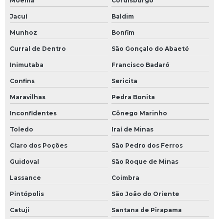
Moema
Cordisburgo
Jacuí
Baldim
Munhoz
Bonfim
Curral de Dentro
São Gonçalo do Abaeté
Inimutaba
Francisco Badaró
Confins
Sericita
Maravilhas
Pedra Bonita
Inconfidentes
Cônego Marinho
Toledo
Iraí de Minas
Claro dos Poções
São Pedro dos Ferros
Guidoval
São Roque de Minas
Lassance
Coimbra
Pintópolis
São João do Oriente
Catuji
Santana de Pirapama