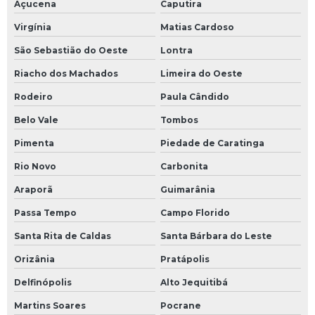
Açucena
Caputira
Virgínia
Matias Cardoso
São Sebastião do Oeste
Lontra
Riacho dos Machados
Limeira do Oeste
Rodeiro
Paula Cândido
Belo Vale
Tombos
Pimenta
Piedade de Caratinga
Rio Novo
Carbonita
Araporã
Guimarânia
Passa Tempo
Campo Florido
Santa Rita de Caldas
Santa Bárbara do Leste
Orizânia
Pratápolis
Delfinópolis
Alto Jequitibá
Martins Soares
Pocrane